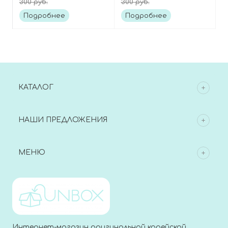
300 руб.
300 руб.
hand cream
hand cream
Подробнее
Подробнее
КАТАЛОГ
НАШИ ПРЕДЛОЖЕНИЯ
МЕНЮ
Интернет-магазин оригинальной корейской