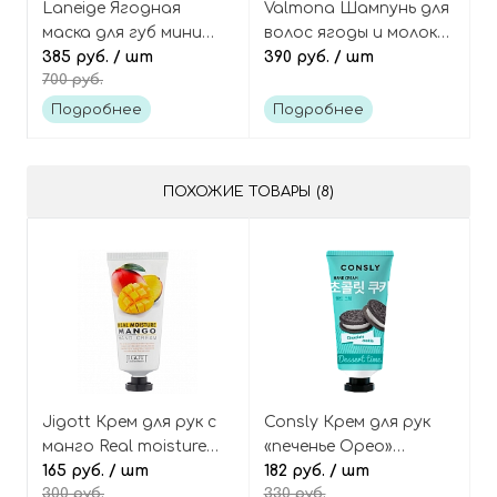
Laneige Ягодная
Valmona Шампунь для
маска для губ мини
волос ягоды и молоко
Berry lip sleeping mask
385 руб.
/ шт
100 мл
390 руб.
/ шт
700 руб.
mini
Подробнее
Подробнее
ПОХОЖИЕ ТОВАРЫ (8)
Jigott Крем для рук с
Consly Крем для рук
манго Real moisture
«печенье Орео»
mango hand cream
165 руб.
/ шт
Dessert time chocolate
182 руб.
/ шт
300 руб.
330 руб.
cookie hand cream