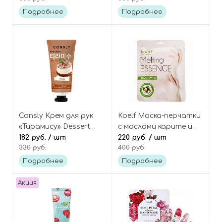
Подробнее
Подробнее
Consly Крем для рук
Koelf Маска-перчатки
«Тирамису» Dessert
с маслами карите и
time tiramisu hand
182 руб.
/ шт
авокадо, Melting
220 руб.
/ шт
330 руб.
400 руб.
cream
essence hand pack
Подробнее
Подробнее
Акция