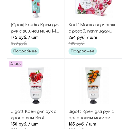
[Срок] Frudia Крем для
Koelf Маска-перчатки
рук с вишней мини My
с розой, пептидами и
orchard cherry hand
175 руб.
/ шт
коллагеном, 1 пара,
264 руб.
/ шт
350 руб.
480 руб.
cream mini
Rose petal satin hand
mask
Подробнее
Подробнее
Акция
Jigott Крем для рук с
Jigott Крем для рук с
гранатом Real
аргановым маслом
moisture pomegranate
150 руб.
/ шт
Real moisture argan oil
165 руб.
/ шт