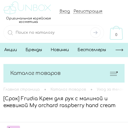
Вход
Регистрация
Оригинальная корейская
косметика
0
Акции
Бренды
Новинки
Бестселлеры
Каталог товаров
•
•
Главная страница
Каталог товаров
Уход за телом
[Срок] Frudia Крем для рук с малиной и
ежевикой My orchard raspberry hand cream