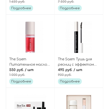
1 650 руб.
7 500 руб.
Clear Beige Cover
лица со стволовыми
Perfection Ideal
клетками Cell Toxing
Подробнее
Подробнее
Concealer Duo
Dermajours Essential
Set
The Saem
The Saem Тушь для
Питательное масло
ресниц с эффектом
для губ с ягодами Eco
550 руб.
/ шт
подкручивания
495 руб.
/ шт
1 000 руб.
900 руб.
soul lip oil
Saemmul Perfect
Curling Mascara
Подробнее
Подробнее