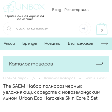
Вход
Регистрация
Оригинальная корейская
косметика
0
Акции
Бренды
Новинки
Бестселлеры
Каталог товаров
•
•
Главная страница
Каталог товаров
Боксы и наборы
The SAEM Набор полноразмерных
увлажняющих средств с новозеландским
льном Urban Eco Harakeke Skin Care 3 Set