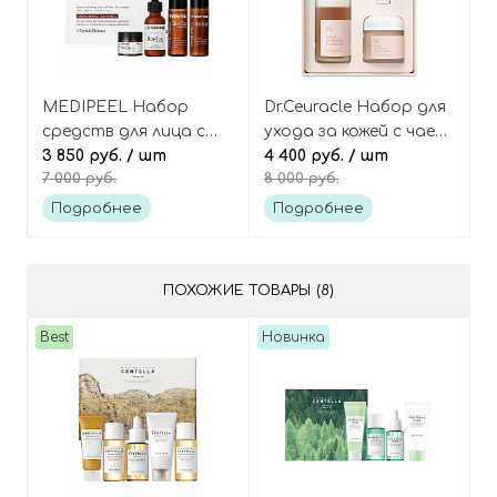
MEDIPEEL Набор
Dr.Ceuracle Набор для
средств для лица с
ухода за кожей с чаем
ботокс-эффектом
3 850 руб.
/ шт
комбуча 3 средства
4 400 руб.
/ шт
7 000 руб.
8 000 руб.
Bor-tox 5 peptide multi
Vegan kombucha tea
care kit
special set
Подробнее
Подробнее
ПОХОЖИЕ ТОВАРЫ (8)
Best
Новинка