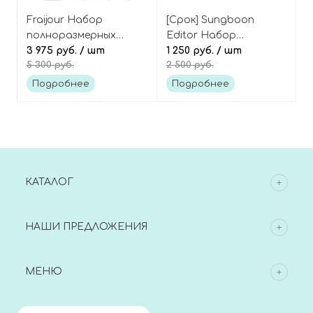
Fraijour Набор
[Срок] Sungboon
полноразмерных
Editor Набор
средств для лица с
3 975 руб.
/ шт
миниатюр-
1 250 руб.
/ шт
5 300 руб.
2 500 руб.
коллагеном и
бестселлеров с
ретинолом Retin
зелёным томатом и
Подробнее
Подробнее
Collagen 3D Core Gift
ниацинамидом, Green
Set
Tomato Travel Kit
КАТАЛОГ
НАШИ ПРЕДЛОЖЕНИЯ
МЕНЮ