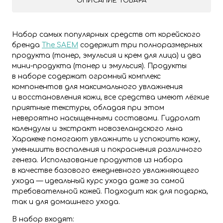
ОПИСАНИЕ ТОВАРА
Набор самых популярных средств от корейского
бренда
The SAEM
содержит три полноразмерных
продукта (тонер, эмульсия и крем для лица) и два
мини-продукта (тонер и эмульсия). Продукты
в наборе содержат огромный комплекс
компонентов для максимального увлажнения
и восстановления кожи, все средства имеют лёгкие
приятные текстуры, обладая при этом
невероятно насыщенными составами. Гидролат
календулы и экстракт новозеландского льна
Харакеке помогают увлажнить и успокоить кожу,
уменьшить воспаления и покраснения различного
генеза. Использование продуктов из набора
в качестве базового ежедневного увлажняющего
ухода — идеальный курс ухода даже за самой
требовательной кожей. Подходит как для подарка,
так и для домашнего ухода.
В набор входят: