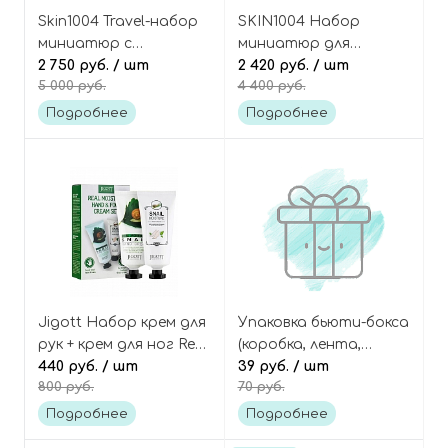
Skin1004 Travel-набор
SKIN1004 Набор
миниатюр с
миниатюр для
мадагаскарской
2 750 руб.
/ шт
проблемной кожи с
2 420 руб.
/ шт
5 000 руб.
4 400 руб.
центеллой,
чайным деревом,
Madagascar Centella
Madagascar Centella
Подробнее
Подробнее
Travel Kit
Tea-Trica Travel Kit
Jigott Набор крем для
Упаковка бьюти-бокса
рук + крем для ног Real
(коробка, лента,
moisture hand & foot
440 руб.
/ шт
наполнитель)
39 руб.
/ шт
800 руб.
70 руб.
cream set
Подробнее
Подробнее