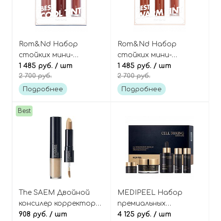
Rom&Nd Набор
Rom&Nd Набор
стойких мини-
стойких мини-
тинтов, оттенок 02
1 485 руб.
/ шт
тинтов, оттенок 01
1 485 руб.
/ шт
2 700 руб.
2 700 руб.
Cool Tone Pick, Best
Warm Tone Pick, Best
Tint Edition
Tint Edition
Подробнее
Подробнее
Best
The SAEM Двойной
MEDIPEEL Набор
консилер корректор
премиальных
для лица, оттенок 01
908 руб.
/ шт
лифтинг-средств для
4 125 руб.
/ шт