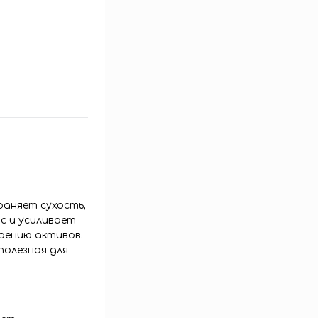
аняет сухость,
с и усиливает
оению активов.
полезная для