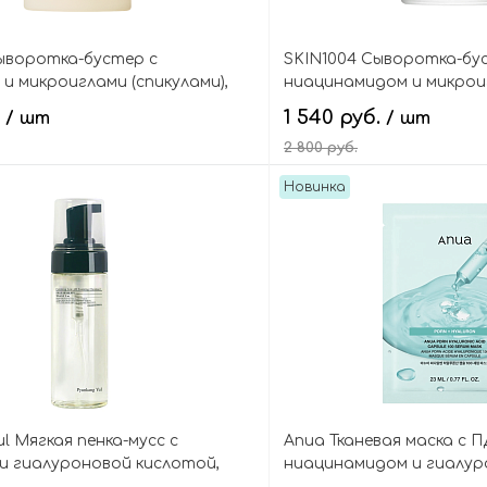
ыворотка-бустер с
SKIN1004 Сыворотка-бу
и микроиглами (спикулами),
ниацинамидом и микрои
Centella Retinol 0.2 Boosting
(спикулами), Madagascar
.
1 540 руб.
/ шт
/ шт
le
Niacinamide 10 Boosting
2 800 руб.
Новинка
В корзину
В кор
l Мягкая пенка-мусс с
Anua Тканевая маска с П
и гиалуроновой кислотой,
ниацинамидом и гиалур
w pH Foaming Cleanser
PDRN Hyaluronic Acid Ca