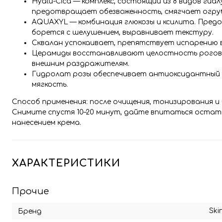
Hyalu-Cica — комплекс, состоящий из 8 видов гиа
предотвращает обезвоженность, смягчает огруб
AQUAXYL — комбинация глюкозы и ксилита. Пре
борется с шелушением, выравнивает текстуру.
Сквалан успокаивает, препятствует испарению 
Церамиды восстанавливают целостность роговог
внешним раздражителям.
Гидролат розы обеспечивает антиоксидантный 
мягкость.
Способ применения: после очищения, тонизирования и
Снимите спустя 10–20 минут, дайте впитаться остат
нанесением крема.
ХАРАКТЕРИСТИКИ
Прочие
Ski
Бренд