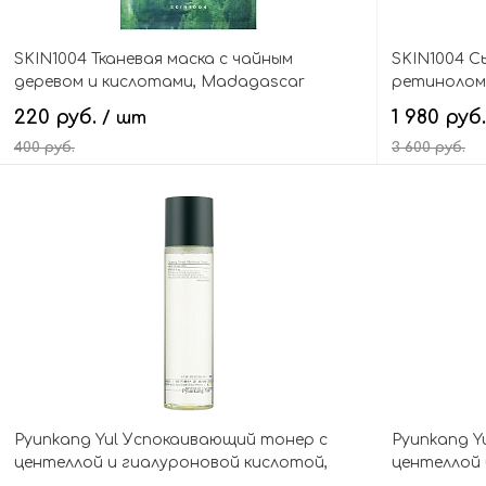
SKIN1004 Тканевая маска с чайным
SKIN1004 С
деревом и кислотами, Madagascar
ретинолом 
Centella Tea-Trica Relaxing Mask
Madagascar 
220 руб.
1 980 руб
/ шт
Shot Ampou
400 руб.
3 600 руб.
В корзину
Pyunkang Yul Успокаивающий тонер с
Pyunkang Yu
центеллой и гиалуроновой кислотой,
центеллой 
Calming Deep Moisture Toner
Calming Lo