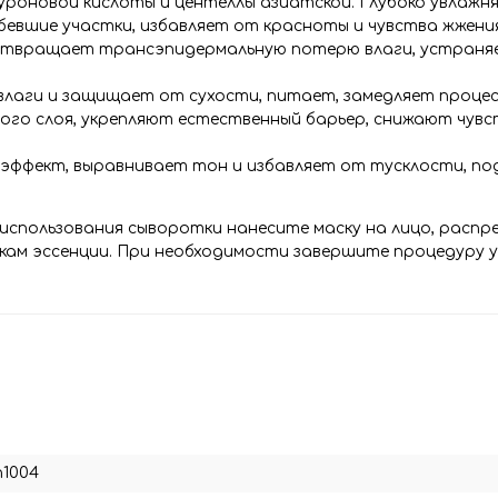
луроновой кислоты и центеллы азиатской. Глубоко увлажн
евшие участки, избавляет от красноты и чувства жжения
дотвращает трансэпидермальную потерю влаги, устраня
влаги и защищает от сухости, питает, замедляет процес
о слоя, укрепляют естественный барьер, снижают чувс
эффект, выравнивает тон и избавляет от тусклости, п
 использования сыворотки нанесите маску на лицо, распр
кам эссенции. При необходимости завершите процедуру 
n1004