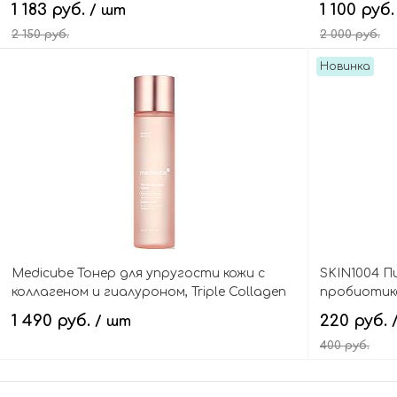
1 183 руб.
1 100 руб
/ шт
2 150 руб.
2 000 руб.
Новинка
В корзину
Medicube Тонер для упругости кожи с
SKIN1004 П
коллагеном и гиалуроном, Triple Collagen
пробиотика
Toner
Nourishing 
1 490 руб.
220 руб.
/ шт
400 руб.
В корзину