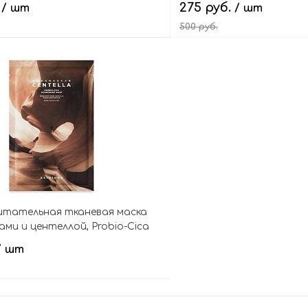
.
275 руб.
/ шт
/ шт
Mask
500 руб.
В корзину
В кор
итательная тканевая маска
ми и центеллой, Probio-Cica
Mask,
/ шт
В корзину