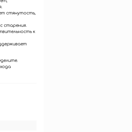
яет,
.
ет стянутость,
с старения.
твительность к
оддерживает
еделите.
ухода