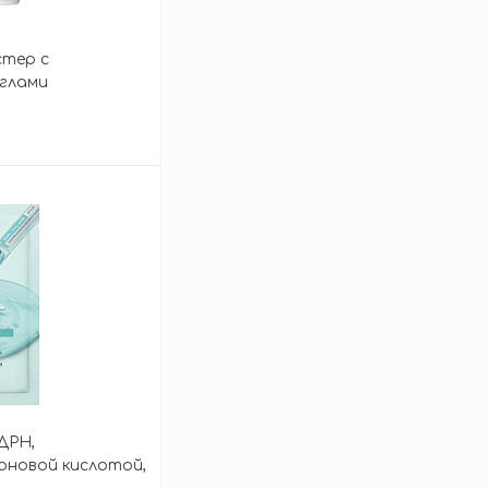
стер с
глами
 Centella
 Shot Ampoule
зину
ДРН,
оновой кислотой,
psule 100 Serum