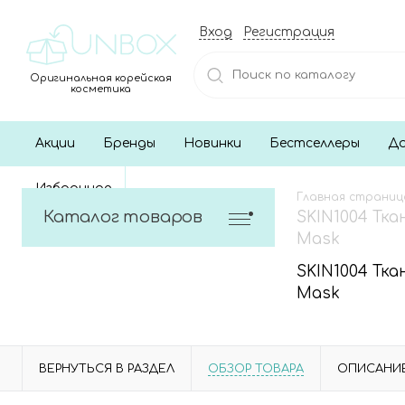
Вход
Регистрация
Оригинальная корейская
косметика
Акции
Бренды
Новинки
Бестселлеры
До
Избранное
Главная страниц
Каталог товаров
SKIN1004 Тка
Mask
SKIN1004 Тка
Mask
ВЕРНУТЬСЯ В РАЗДЕЛ
ОБЗОР ТОВАРА
ОПИСАНИ