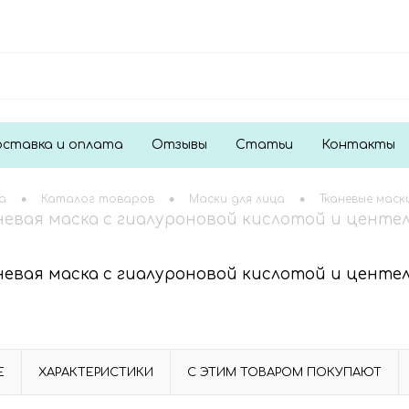
ставка и оплата
Отзывы
Статьи
Контакты
•
•
•
а
Каталог товаров
Маски для лица
Тканевые маск
невая маска с гиалуроновой кислотой и центелло
невая маска с гиалуроновой кислотой и центелло
Е
ХАРАКТЕРИСТИКИ
С ЭТИМ ТОВАРОМ ПОКУПАЮТ