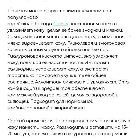
Тканевая маска с фруктовыми кислотами от
популярного
корейского бренда
Consly
восстанавливает и
увлажняет кожу, делая её более гладкой и мягкой.
Салициловая кислота очищает поры, а молочная —
мягко выравнивает кожу. Гликолевая и глюконовая
кислоты стимулируют обновление клеток.
Гиалуроновая кислота интенсивно увлажняет
кожу, повышая её эластичность. Экстракт
саликорнии успокаивает кожу, а экстракт
тростника помогает улучшить её общее
состояние. Аллантоин смягчает и увлажняет. Эта
комбинация ингредиентов обеспечивает
комплексный уход за кожей, делая её здоровой и
сияющей. Подходит для нормальной,
комбинированной и жирной кожи.
Способ применения: на предварительно очищенную
кожу нанести маску. Разгладить и оставить на 15-
20 минут, затем снять и аккуратно распределить