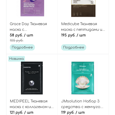
Grace Day Тканевая
Medicube Тканевая
маска с
маска с пептидами и
мадекассосидом
58 руб.
/ шт
ниацинамидом для
195 руб.
/ шт
105 руб.
восстанавливающая,
сияния кожи, Deep
Skin Repair Mask Pack
Peptide Radiance Mask
Подробнее
Подробнее
Новинка
MEDIPEEL Тканевая
JMsolution Набор 3
маска с коллагеном и
средства с жемчугом:
жемчугом Pearl
121 руб.
/ шт
эссенция, тканевая
119 руб.
/ шт