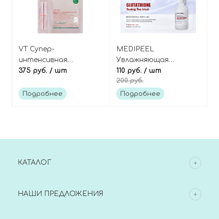
VT Супер-
MEDIPEEL
интенсивная
Увлажняющая
двухэтапная маска с
375 руб.
/ шт
тканевая маска
110 руб.
/ шт
200 руб.
коллагеном и
против пигментации
микроиглами,
и пост-акне с
Подробнее
Подробнее
Cosmetics Collagen
ниацинамидом и
Reedle Shot 700 2step
глутатионом, Bio-
Mask
Intense Glutathione
White Ampoule Mask
КАТАЛОГ
НАШИ ПРЕДЛОЖЕНИЯ