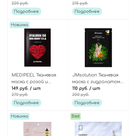
220 руб.
215 руб.
collagen firming glow
маска и крем Marine
mask
Luminous Pearl Deep
Подробнее
Подробнее
Moisture Mask Pearl
Новинка
MEDIPEEL Тканевая
JMsolution Тканевая
маска с розой и
маска с гидролатом
гиалуроновой
149 руб.
/ шт
моркови и травами
110 руб.
/ шт
270 руб.
200 руб.
кислотой, Hyaluron
Green Dear Rabbit
rose energy tox
Carrot Mask
Подробнее
Подробнее
ampoule mask
Новинка
Best