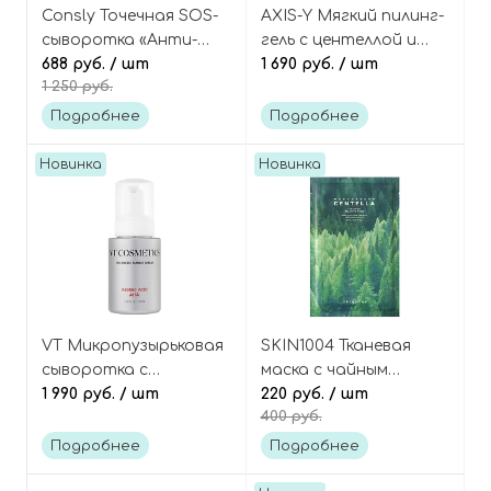
Consly Точечная SOS-
AXIS-Y Мягкий пилинг-
сыворотка «Анти-
гель с центеллой и
Акне» с кислотами и
688 руб.
/ шт
кислотами, PHA
1 690 руб.
/ шт
1 250 руб.
каламином, Pimples
Resurfacing Glow Peel
Killer SOS-Recover Pink
Подробнее
Подробнее
Spot
Новинка
Новинка
VT Микропузырьковая
SKIN1004 Тканевая
сыворотка с
маска с чайным
азелаиновой
1 990 руб.
/ шт
деревом и кислотами,
220 руб.
/ шт
400 руб.
кислотой и
Madagascar Centella
кислотами, Cosmetics
Tea-Trica Relaxing
Подробнее
Подробнее
Az AHA Red Micro
Mask
Bubble Serum