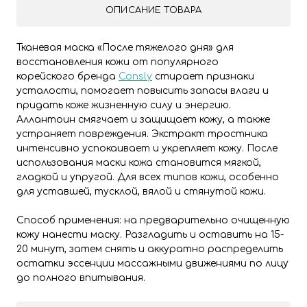
ОПИСАНИЕ ТОВАРА
Тканевая маска «После тяжелого дня» для
восстановления кожи от популярного
корейского бренда
Consly
стирает признаки
усталости, помогает повысить запасы влаги и
придать коже жизненную силу и энергию.
Аллантоин смягчает и защищает кожу, а также
устраняет повреждения. Экстракт тростника
интенсивно успокаивает и укрепляет кожу. После
использования маски кожа становится мягкой,
гладкой и упругой. Для всех типов кожи, особенно
для уставшей, тусклой, вялой и стянутой кожи.
Способ применения: на предварительно очищенную
кожу нанести маску. Разгладить и оставить на 15-
20 минут, затем снять и аккуратно распределить
остатки эссенции массажными движениями по лицу
до полного впитывания.