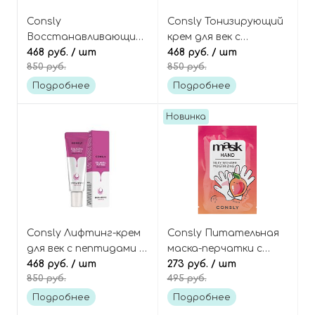
Consly
Consly Тонизирующий
Восстанавливающий
крем для век с
крем для век с
468 руб.
/ шт
кофеином и
468 руб.
/ шт
850 руб.
850 руб.
муцином черной
экстрактом зеленого
улитки и
чая, Green Tea &
Подробнее
Подробнее
ниацинамидом, Snail
Caffeine Anti-Puffiness
Mucus & Niacinamide
Eye Cream
Новинка
Repairing Eye Cream
Consly Лифтинг-крем
Consly Питательная
для век с пептидами и
маска-перчатки с
коллагеном, Collagen
468 руб.
/ шт
персиком и
273 руб.
/ шт
850 руб.
495 руб.
& Peptides Lifting Eye
парафином, Silky
Cream
Wonder Peach and
Подробнее
Подробнее
Paraffin Moisturizing