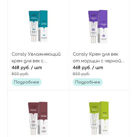
Consly Увлажняющий
Consly Крем для век
крем для век с
от морщин с черной
гиалуроновой
468 руб.
/ шт
икрой и золотом,
468 руб.
/ шт
850 руб.
850 руб.
кислотой и бета-
Black Caviar & Gold
глюканом, Hyaluronic
Anti-Wrinkle Eye Cream
Подробнее
Подробнее
Acid & Beta-Glucan
Moisturizing Eye Cream