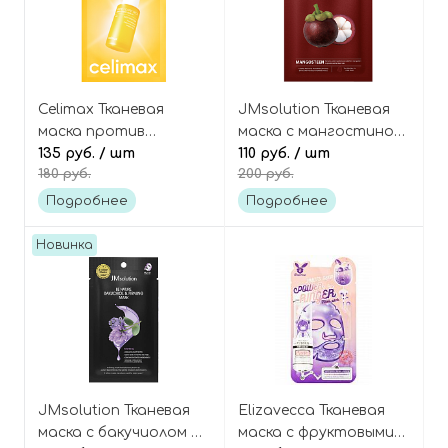
Celimax Тканевая
JMsolution Тканевая
маска против
маска с мангостином
пигментации и пост-
135 руб.
/ шт
и ниацинамидом,
110 руб.
/ шт
180 руб.
200 руб.
акне с ниацинамидом,
Tropical Mangosteen
Pore+dark spot
Mask
Подробнее
Подробнее
brightening serum
mask
Новинка
JMsolution Тканевая
Elizavecca Тканевая
маска с бакучиолом и
маска с фруктовыми