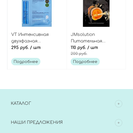
VT Интенсивная
JMsolution
двухфазная
Питательная
увлажняющая маска с
295 руб.
/ шт
тканевая маска с
110 руб.
/ шт
200 руб.
гиалуроновой
красным женьшенем и
кислотой и
мёдом, The Origin
Подробнее
Подробнее
микроиглами
Honey Red Ginseng
(спикулами), Hydrop
Mask
Reedle Shot 300 HL
2Step Mask
КАТАЛОГ
НАШИ ПРЕДЛОЖЕНИЯ