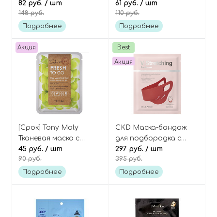
пептидами, Be Nature
82 руб.
/ шт
экстрактами Fruits
61 руб.
/ шт
148 руб.
110 руб.
Bakuchiol & Firming
deep power ringer
Mask
mask pack
Подробнее
Подробнее
Акция
Best
Акция
[Срок] Tony Moly
CKD Маска-бандаж
Тканевая маска с
для подбородка с
экстрактом
45 руб.
/ шт
лифтинг-эффектом
297 руб.
/ шт
90 руб.
395 руб.
винограда сорта
моделирующая,
"Шайн Мускат", Fresh
Bellasoo V-Stretching
Подробнее
Подробнее
To Go Shine Muscat
Band Mask
Mask Sheet