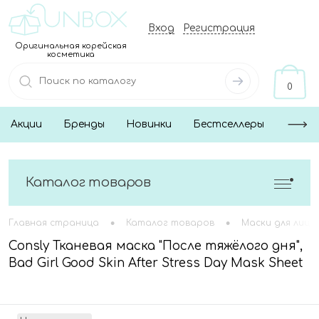
Вход
Регистрация
Оригинальная корейская
косметика
0
Акции
Бренды
Новинки
Бестселлеры
Каталог товаров
•
•
Главная страница
Каталог товаров
Маски для лица
Consly Тканевая маска "После тяжёлого дня",
Bad Girl Good Skin After Stress Day Mask Sheet