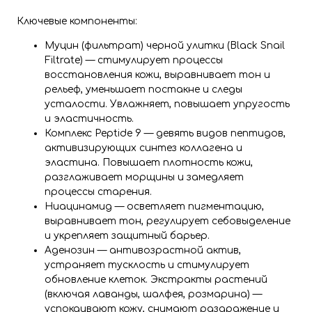
Ключевые компоненты:
Муцин (фильтрат) черной улитки (Black Snail
Filtrate) — стимулирует процессы
восстановления кожи, выравнивает тон и
рельеф, уменьшает постакне и следы
усталости. Увлажняет, повышает упругость
и эластичность.
Комплекс Peptide 9 — девять видов пептидов,
активизирующих синтез коллагена и
эластина. Повышает плотность кожи,
разглаживает морщины и замедляет
процессы старения.
Ниацинамид — осветляет пигментацию,
выравнивает тон, регулирует себовыделение
и укрепляет защитный барьер.
Аденозин — антивозрастной актив,
устраняет тусклость и стимулирует
обновление клеток. Экстракты растений
(включая лаванды, шалфея, розмарина) —
успокаивают кожу, снимают раздражение и