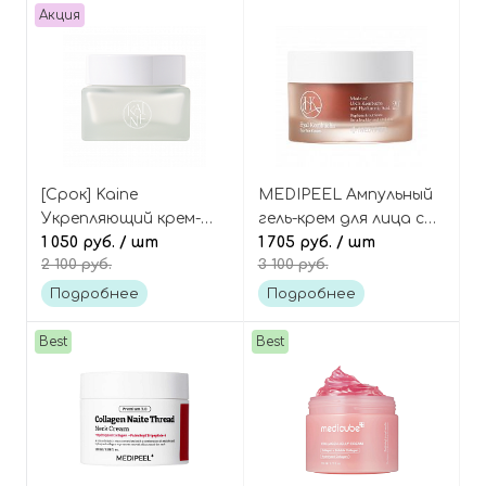
Акция
[Срок] Kaine
MEDIPEEL Ампульный
Укрепляющий крем-
гель-крем для лица с
йогурт для лица с
1 050 руб.
/ шт
чаем комбуча
1 705 руб.
/ шт
2 100 руб.
3 100 руб.
коллагеном и грибами
(двухфазный) Hyal
тремелла, Vegan
Kombucha Tea-Tox
Подробнее
Подробнее
Collagen Youth Cream
Cream
Best
Best