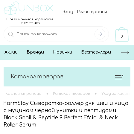
Вход
Регистрация
Оригинальная корейская
косметика
0
Акции
Бренды
Новинки
Бестселлеры
Каталог товаров
•
•
Главная страница
Каталог товаров
Уход за лицом
FarmStay Сыворотка-роллер для шеи и лица
с муцином чёрной улитки и пептидами,
Black Snail & Peptide 9 Perfect Ffcial & Neck
Roller Serum