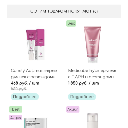
С ЭТИМ ТОВАРОМ ПОКУПАЮТ (8)
Best
Consly Лифтинг-крем
Medicube Бустер-гель
для век с пептидами и
с ПДРН и пептидами
коллагеном, Collagen
468 руб.
/ шт
для микротокового
1 850 руб.
/ шт
850 руб.
& Peptides Lifting Eye
аппарата, PDRN
Cream
Booster Gel
Подробнее
Подробнее
Best
Акция
Акция