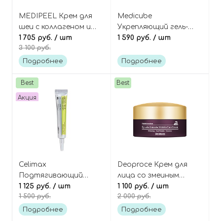
MEDIPEEL Крем для
Medicube
шеи с коллагеном и
Укрепляющий гель-
пептидами (новая
1 705 руб.
/ шт
желе с ПДРН лосося и
1 590 руб.
/ шт
3 100 руб.
версия 3.0), Premium 3.0
коллагеном, Collagen
Collagen Naite Thread
Jelly Cream
Подробнее
Подробнее
Neck Cream
Best
Best
Акция
Celimax
Deoproce Крем для
Подтягивающий
лица со змеиным
бустер-крем с
1 125 руб.
/ шт
пептидом
1 100 руб.
/ шт
1 500 руб.
2 000 руб.
ретиналем и
антивозрастной Syn-
микроиглами
ake intensive wrinkle
Подробнее
Подробнее
(спикулами), The Vita-A
care cream