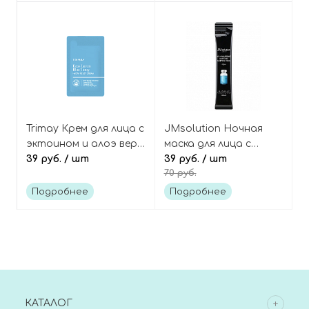
Retinal Shot Tightening
Booster
Trimay Крем для лица с
JMsolution Ночная
эктоином и алоэ вера
маска для лица с
интенсивное
39 руб.
/ шт
гиалуроновой
39 руб.
/ шт
70 руб.
увлажнение (пробник),
кислотой (в саше) H9
Ecto-Luron Blue Tansy
Hyaluronic Ampoule
Подробнее
Подробнее
Hydra Relief Cream
Sleeping Pack Aqua
Tester
КАТАЛОГ