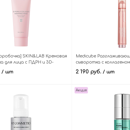
оробочка] SKIN&LAB Кремовая
Medicube Разглаживающ
ка для лица с ПДРН и 3D-
сыворотка с коллагеном
, 3D PDRN X Collagen Wrapping
Glow Booster Serum
.
2 190 руб.
/ шт
/ шт
Акция
В корзину
В кор