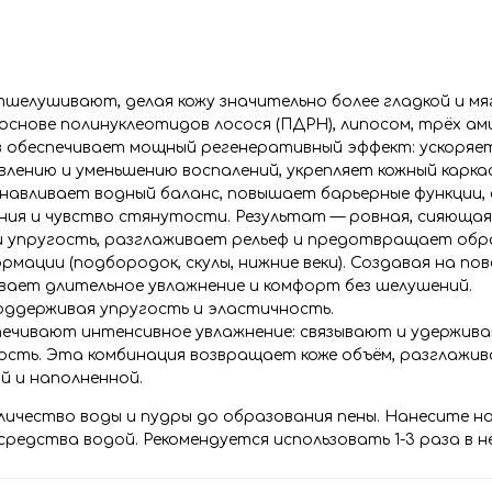
шелушивают, делая кожу значительно более гладкой и мяг
снове полинуклеотидов лосося (ПДРН), липосом, трёх ам
 обеспечивает мощный регенеративный эффект: ускоряе
лению и уменьшению воспалений, укрепляет кожный карка
анавливает водный баланс, повышает барьерные функции,
ия и чувство стянутости. Результат — ровная, сияющая 
 и упругость, разглаживает рельеф и предотвращает обр
рмации (подбородок, скулы, нижние веки). Создавая на по
вает длительное увлажнение и комфорт без шелушений.
поддерживая упругость и эластичность.
печивают интенсивное увлажнение: связывают и удержив
ость. Эта комбинация возвращает коже объём, разглажив
й и наполненной.
личество воды и пудры до образования пены. Нанесите на
едства водой. Рекомендуется использовать 1-3 раза в н