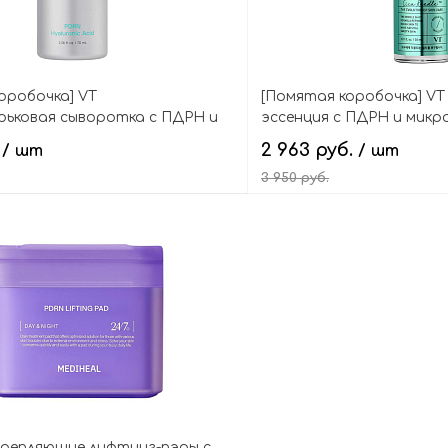
оробочка] VT
[Помятая коробочка] V
рьковая сыворотка с ПДРН и
эссенция с ПДРН и микр
ой кислотой, Cosmetics PDRN
(спикулами), PDRN Reedle
.
2 963 руб.
/ шт
/ шт
Mint Micro Bubble Serum
3 950 руб.
В корзину
В кор
крепляющие лифтинг-пэды с