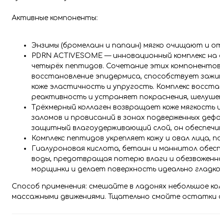
Активные компоненты:
Энзимы (бромелаин и папаин) мягко очищают и от
PDRN ACTIVESOME — инновационный комплекс на о
четырёх пептидов. Сочетание этих компонентов
восстановление эпидермиса, способствует зажив
коже эластичность и упругость. Комплекс восст
реактивность и устраняет покраснения, шелушен
Трёхмерный коллаген возвращает коже мягкость
заломов и провисаний в зонах подверженных дефо
защитный влагоудерживающий слой, он обеспечи
Комплекс пептидов укрепляет кожу и овал лица, 
Гиалуроновая кислота, бетаин и маннитол обес
воды, предотвращая потерю влаги и обезвоженн
морщинки и делает поверхность идеально гладко
Способ применения: смешайте в ладонях небольшое ко
массажными движениями. Тщательно смойте остатки ср