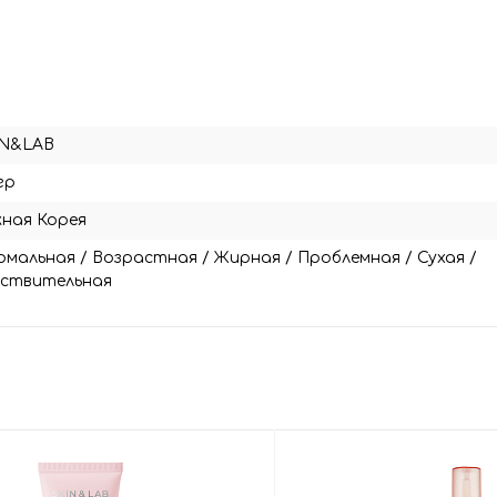
IN&LAB
гр
ная Корея
рмальная
/
Возрастная
/
Жирная
/
Проблемная
/
Сухая
/
вствительная