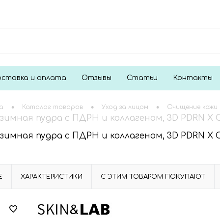
ставка и оплата
Отзывы
Статьи
Контакты
•
•
•
а
Каталог товаров
Уход за лицом
Очищение кожи
имная пудра с ПДРН и коллагеном, 3D PDRN X Co
имная пудра с ПДРН и коллагеном, 3D PDRN X Co
Е
ХАРАКТЕРИСТИКИ
С ЭТИМ ТОВАРОМ ПОКУПАЮТ