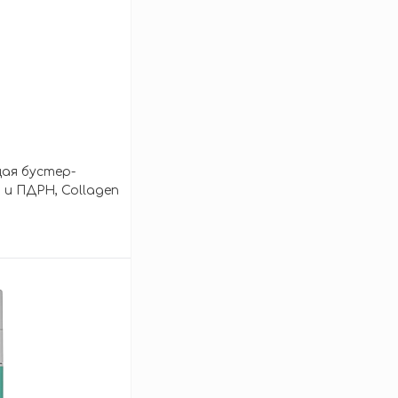
ая бустер-
 и ПДРН, Collagen
зину