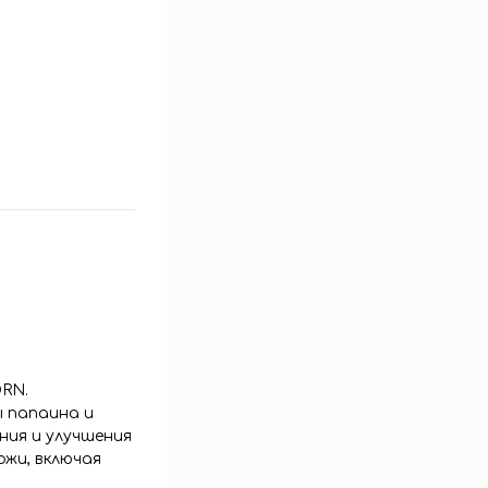
DRN.
ы папаина и
ния и улучшения
ожи, включая