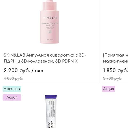
SKIN&LAB Ампульная сыворотка с 3D-
[Помятая к
ПДРН и 3D-коллагеном, 3D PDRN X
маска-плен
Collagen Ampoule
коллагеном
2 200 руб.
1 850 руб
/ шт
Mask
4 000 руб.
3 700 руб.
Новинка
Акция
В корзину
Акция