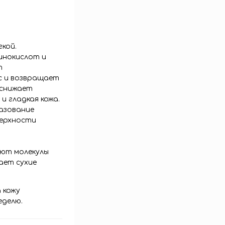
кой.
инокислот и
т
с и возвращает
 снижает
и гладкая кожа.
азование
верхности
ают молекулы
ает сухие
 кожу
еделю.