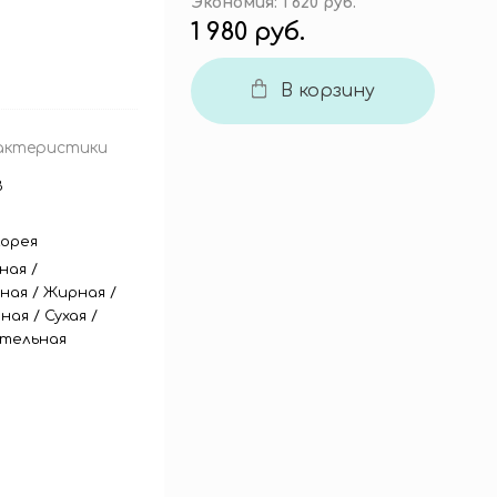
Экономия:
1 620 руб.
1 980 руб.
В корзину
актеристики
B
орея
ная
/
ная
/
Жирная
/
ная
/
Сухая
/
тельная