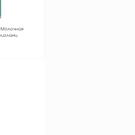
T Молочная
оиглами
 Shot Essence
зину