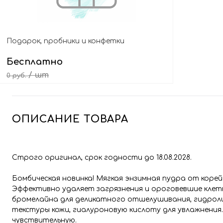
Подарок, пробники и конфетки
Бесплатно
/ шт
0 руб.
Выбрать подарок
ОПИСАНИЕ ТОВАРА
Строго оригинал, срок годности до 18.08.2028.
Бомбическая новинка! Мягкая энзимная пудра от коре
Эффективно удаляет загрязнения и ороговевшие клетк
бромелайна для деликатного отшелушивания, гидроли
текстуры кожи, гиалуроновую кислоту для увлажнения.
чувствительную.