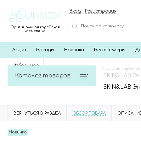
Вход
Регистрация
Оригинальная корейская
косметика
Акции
Бренды
Новинки
Бестселлеры
До
Избранное
Главная страниц
Каталог товаров
SKIN&LAB Энз
SKIN&LAB Энз
ВЕРНУТЬСЯ В РАЗДЕЛ
ОБЗОР ТОВАРА
ОПИСАНИ
Новинка