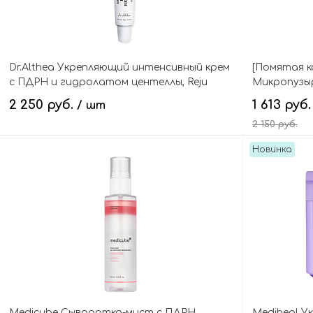
Dr.Althea Укрепляющий интенсивный крем
[Помятая к
с ПДРН и гидролатом центеллы, Reju
Микропузы
5000 Cream PDRN
гиалуронов
2 250 руб.
1 613 руб
/ шт
Hyaluronic 
2 150 руб.
Новинка
В корзину
Medicube Сыворотка-мист с ПДРН,
Mediheal У