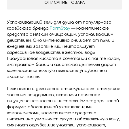
ОПИСАНИЕ ТОВАРА
Успокаивающий гель для душа от популярного
корейского бренда
FarmStay
— косметическое
средство с мягким очищающим, успокаивающим
действием. Оно интенсивно очищает от пыли и
ежедневных загрязнений, нейтрализует
агрессивное воздействие жесткой воды.
Гиалуроновая кислота в сочетании с пантенолом,
экстрактом бамии и азиатской центеллы дарит
коже восхитительную нежность, упругость и
эластичность.
Гель нежно и деликатно отшелушивает отмершие
частицы эпидермиса, оставляя приятное
ощущение нежности и чистоты. Благодаря новой
формуле, обогащенной ухаживающими
компонентами, косметическое средство
интенсивно увлажняет сухую и обезвоженную кожу,
смягчает огрубевшие участки, успокаивает,