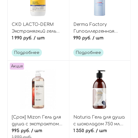
CKD LACTO-DERM
Derma Factory
Экстрамягкий гель
Гипоаллергенная
для душа с
1 990 руб.
/ шт
пенка для интимной
990 руб.
/ шт
пробиотиками и
гигиены с
колострумом,
пантенолом и
Подробнее
Подробнее
Beneficial Moisturizing
молочной кислотой,
Body Wash
Be:zero Feminine
Акция
Bubble Cleanser
[Срок] Mizon Гель для
Naturia Гель для душа
душа с экстрактом
с шоколадом 750 мл
персика My relaxing
995 руб.
/ шт
Creamy milk body wash
1 350 руб.
/ шт
1 990 руб.
time body wash peach
choco latte