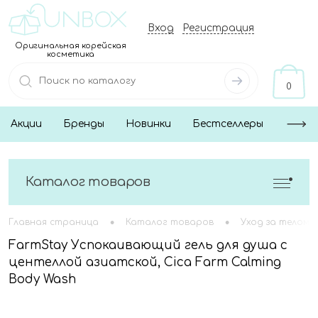
Вход
Регистрация
Оригинальная корейская
косметика
0
Акции
Бренды
Новинки
Бестселлеры
Каталог товаров
•
•
Главная страница
Каталог товаров
Уход за телом
FarmStay Успокаивающий гель для душа с
центеллой азиатской, Cica Farm Calming
Body Wash