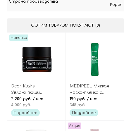
Страна производства
Корея
С ЭТИМ ТОВАРОМ ПОКУПАЮТ (8)
Новинка
Dear, Klairs
MEDIPEEL Мягкая
Увлажняющий
маска-плёнка с
голубой ночной крем с
2 200 руб.
/ шт
центеллой и
190 руб.
/ шт
4 000 руб.
345 руб.
азуленом и центеллой,
комплексом кислот
Midnight Blue Calming
(мини-саше), Phyto
Подробнее
Подробнее
Cream
Cica-Nol B5 Calming
Wrapping Mask Mini
Акция