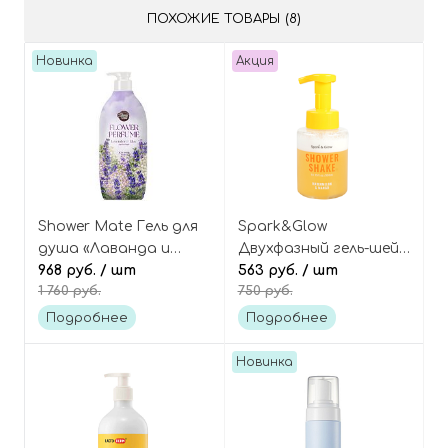
ПОХОЖИЕ ТОВАРЫ (8)
Новинка
Акция
Shower Mate Гель для
Spark&Glow
душа «Лаванда и
Двухфазный гель-шейк
сирень», Flower
968 руб.
/ шт
для душа с ароматом
563 руб.
/ шт
1 760 руб.
750 руб.
Perfume
арбуза и манго,
Lavender&Lilac Body
Shower Shake
Подробнее
Подробнее
Wash
Watermelon&Mango
Новинка