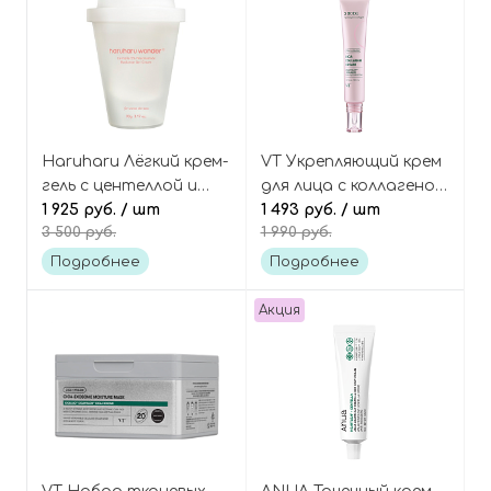
Haruharu Лёгкий крем-
VT Укрепляющий крем
гель с центеллой и
для лица с коллагеном
ниацинамидом,
1 925 руб.
/ шт
и центеллой, Cica
1 493 руб.
/ шт
3 500 руб.
1 990 руб.
Wonder Centella 5%
Collagen Cream
Niacinamide Radiance
Подробнее
Подробнее
Gel Cream
Акция