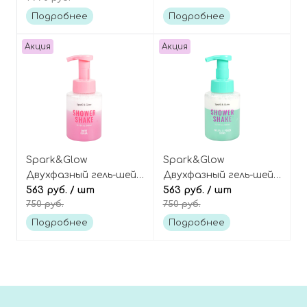
Подробнее
Подробнее
Акция
Акция
Spark&Glow
Spark&Glow
Двухфазный гель-шейк
Двухфазный гель-шейк
для душа с ароматом
563 руб.
/ шт
для душа с ароматом
563 руб.
/ шт
750 руб.
750 руб.
сладкой гуавы, Shower
персика и папайи,
Shake Sweet Guava
Shower Shake
Подробнее
Подробнее
Papaya&Peach Skins